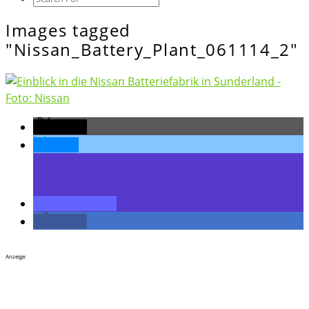
Icon
Images tagged
Images
tagged
"Nissan_Battery_Plant_061114_2"
"Nissan_Battery_Plant_061114_2"
teilen
teilen
teilen
teilen
Anzeige: