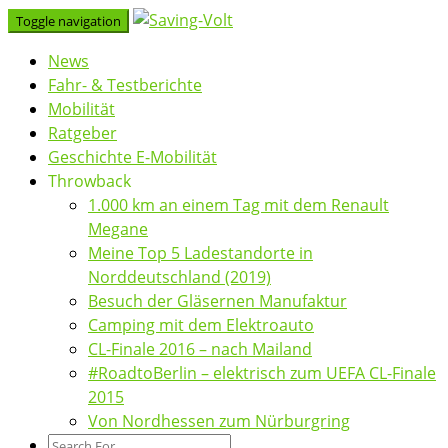
Skip
Toggle navigation
to
News
content
Fahr- & Testberichte
Mobilität
Ratgeber
Geschichte E-Mobilität
Throwback
1.000 km an einem Tag mit dem Renault
Megane
Meine Top 5 Ladestandorte in
Norddeutschland (2019)
Besuch der Gläsernen Manufaktur
Camping mit dem Elektroauto
CL-Finale 2016 – nach Mailand
#RoadtoBerlin – elektrisch zum UEFA CL-Finale
2015
Von Nordhessen zum Nürburgring
Search