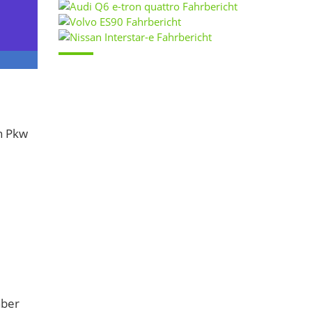
n Pkw
aber