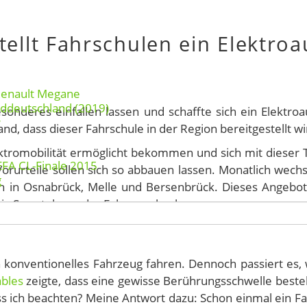
ellt Fahrschulen ein Elektroa
Renault Megane
rddeutschland (2019)
onderes einfallen lassen und schaffte sich ein Elektroa
r
and, dass dieser Fahrschule in der Region bereitgestellt w
lektromobilität ermöglicht bekommen und sich mit dieser 
EFA CL-Finale 2015
rurteile sollen sich so abbauen lassen. Monatlich wechs
g
 in Osnabrück, Melle und Bersenbrück. Dieses Angebot 
 via Smartphone das Fahrzeug buchen.
n konventionelles Fahrzeug fahren. Dennoch passiert es, 
bles
zeigte, dass eine gewisse Berührungsschwelle beste
s ich beachten? Meine Antwort dazu: Schon einmal ein F