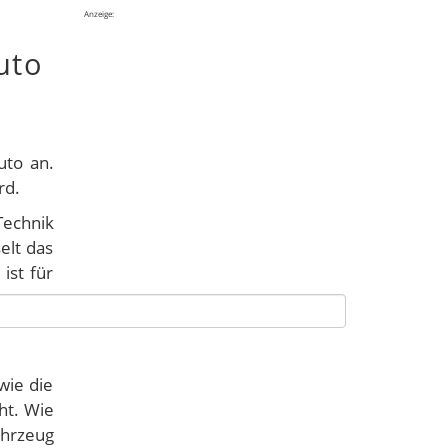
Anzeige:
uto
uto an.
ird.
Technik
elt das
ist für
wie die
ht. Wie
ahrzeug