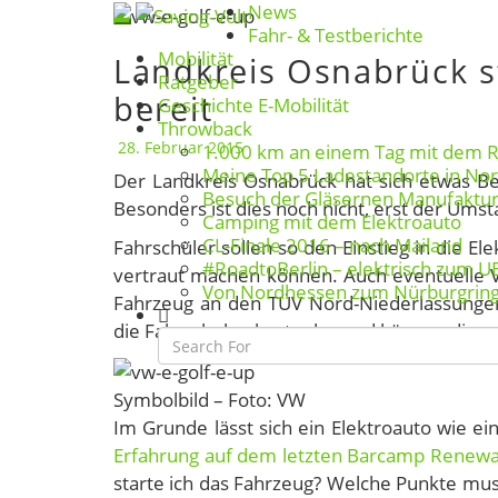
News
Skip
Toggle navigation
Fahr- & Testberichte
to
Mobilität
Landkreis Osnabrück st
Landkreis
content
Ratgeber
Osnabrück
bereit
Geschichte E-Mobilität
stellt
Throwback
Fahrschulen
28. Februar 2015
1.000 km an einem Tag mit dem 
Meine Top 5 Ladestandorte in No
ein
Der Landkreis Osnabrück hat sich etwas Bes
Besuch der Gläsernen Manufaktu
Elektroauto
Besonders ist dies noch nicht, erst der Umst
Camping mit dem Elektroauto
bereit
CL-Finale 2016 – nach Mailand
Fahrschüler sollen so den Einstieg in die E
#RoadtoBerlin – elektrisch zum U
vertraut machen können. Auch eventuelle Vo
Von Nordhessen zum Nürburgrin
Fahrzeug an den TÜV Nord-Niederlassungen
Search
die Fahrschulen kostenlos und können dies
Icon
Symbolbild – Foto: VW
Im Grunde lässt sich ein Elektroauto wie ei
Erfahrung auf dem letzten Barcamp Renewa
starte ich das Fahrzeug? Welche Punkte mus