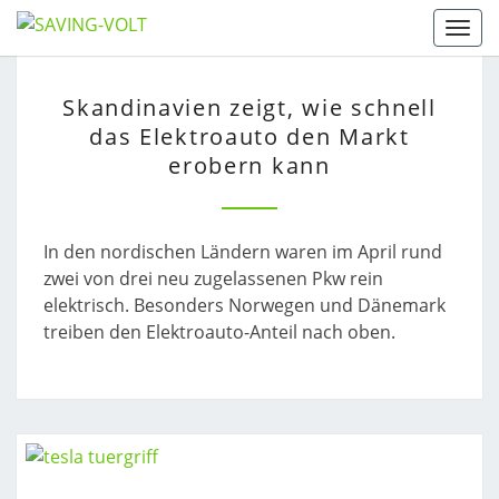
Skip
Togg
to
content
SKANDINAVIEN
Skandinavien zeigt, wie schnell
ZEIGT,
das Elektroauto den Markt
WIE
erobern kann
SCHNELL
DAS
ELEKTROAUTO
DEN
In den nordischen Ländern waren im April rund
MARKT
zwei von drei neu zugelassenen Pkw rein
EROBERN
elektrisch. Besonders Norwegen und Dänemark
KANN
treiben den Elektroauto-Anteil nach oben.