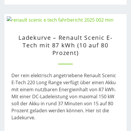
LADEKURVE
Ladekurve – Renault Scenic E-
–
Tech mit 87 kWh (10 auf 80
RENAULT
Prozent)
SCENIC
E-
TECH
MIT
Der rein elektrisch angetriebene Renault Scenic
87
E-Tech 220 Long Range verfügt über einen Akku
KWH
mit einem nutzbaren Energieinhalt von 87 kWh.
(10
Mit einer DC-Ladeleistung von maximal 150 kW
AUF
soll der Akku in rund 37 Minuten von 15 auf 80
80
Prozent geladen werden können. Hier ist die
PROZENT)
Ladekurve.