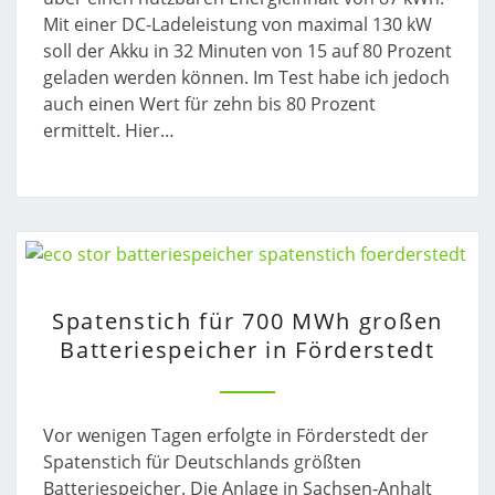
KWH
Mit einer DC-Ladeleistung von maximal 130 kW
(10
soll der Akku in 32 Minuten von 15 auf 80 Prozent
AUF
geladen werden können. Im Test habe ich jedoch
80
auch einen Wert für zehn bis 80 Prozent
PROZENT)
ermittelt. Hier…
SPATENSTICH
Spatenstich für 700 MWh großen
FÜR
Batteriespeicher in Förderstedt
700
MWH
GROSSEN B
ATTERIESPEICHER I
Vor wenigen Tagen erfolgte in Förderstedt der
N F
Spatenstich für Deutschlands größten
ÖRDERSTEDT
Batteriespeicher. Die Anlage in Sachsen-Anhalt