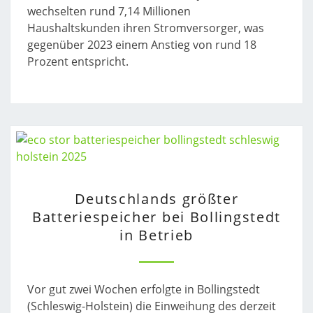
wechselten rund 7,14 Millionen
Haushaltskunden ihren Stromversorger, was
gegenüber 2023 einem Anstieg von rund 18
Prozent entspricht.
DEUTSCHLANDS
Deutschlands größter
GRÖSSTER B
Batteriespeicher bei Bollingstedt
ATTERIESPEICHER B
in Betrieb
EI B
OLLINGSTEDT I
N B
ETRIEB
Vor gut zwei Wochen erfolgte in Bollingstedt
(Schleswig-Holstein) die Einweihung des derzeit