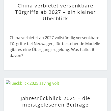
CHINA
China verbietet versenkbare
VERBIETET
Türgriffe ab 2027 – ein kleiner
VERSENKBARE
Überblick
TÜRGRIFFE
AB
2027
–
China verbietet ab 2027 vollständig versenkbare
EIN
Türgriffe bei Neuwagen, für bestehende Modelle
KLEINER
gibt es eine Übergangsregelung. Was haltet ihr
ÜBERBLICK
davon?
JAHRESRÜCKBLICK
Jahresrückblick 2025 – die
2025
meistgelesenen Beiträge
–
DIE