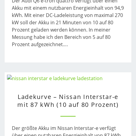
Der Audi Q6 e-tron quattro verfügt über einen
MIT
Akku mit einem nutzbaren Energieinhalt von 94,9
94,9
kWh. Mit einer DC-Ladeleistung von maximal 270
KWH
kW soll der Akku in 21 Minuten von 10 auf 80
(5
Prozent geladen werden können. In meiner
AUF
Messung habe ich den Bereich von 5 auf 80
80
Prozent aufgezeichnet….
PROZENT)
LADEKURVE
Ladekurve – Nissan Interstar-e
–
mit 87 kWh (10 auf 80 Prozent)
NISSAN
INTERSTAR-
E
MIT
Der größte Akku im Nissan Interstar-e verfügt
87
über einen nutzbaren Energieinhalt von 87 kWh.