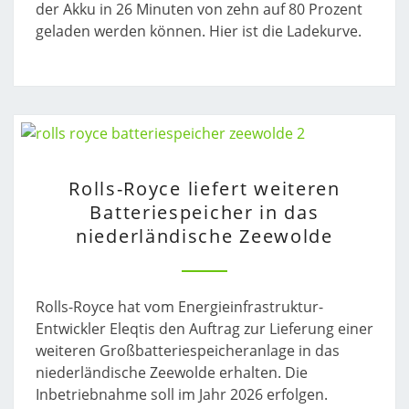
KWH
der Akku in 26 Minuten von zehn auf 80 Prozent
(10
geladen werden können. Hier ist die Ladekurve.
AUF
80
PROZENT)
ROLLS-
Rolls-Royce liefert weiteren
ROYCE
Batteriespeicher in das
LIEFERT
niederländische Zeewolde
WEITEREN
BATTERIESPEICHER
IN
DAS
Rolls-Royce hat vom Energieinfrastruktur-
NIEDERLÄNDISCHE
Entwickler Eleqtis den Auftrag zur Lieferung einer
ZEEWOLDE
weiteren Großbatteriespeicheranlage in das
niederländische Zeewolde erhalten. Die
Inbetriebnahme soll im Jahr 2026 erfolgen.