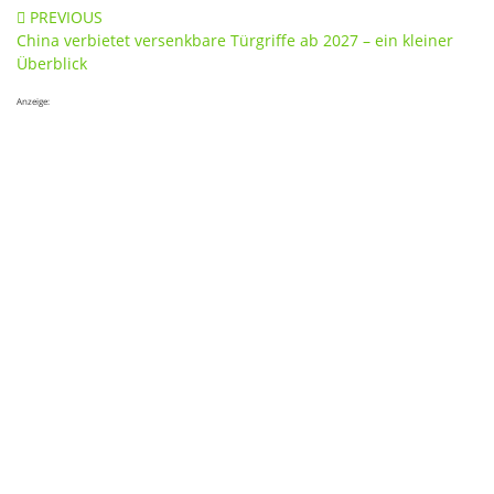
Post
PREVIOUS
China verbietet versenkbare Türgriffe ab 2027 – ein kleiner
navigation
Überblick
Anzeige: