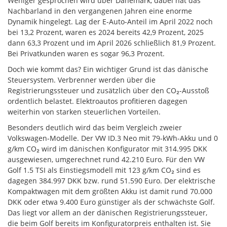
Weniger gesprochen wird über Dänemark, dabei hat das
Nachbarland in den vergangenen Jahren eine enorme
Dynamik hingelegt. Lag der E-Auto-Anteil im April 2022 noch
bei 13,2 Prozent, waren es 2024 bereits 42,9 Prozent, 2025
dann 63,3 Prozent und im April 2026 schließlich 81,9 Prozent.
Bei Privatkunden waren es sogar 96,3 Prozent.
Doch wie kommt das? Ein wichtiger Grund ist das dänische
Steuersystem. Verbrenner werden über die
Registrierungssteuer und zusätzlich über den CO₂-Ausstoß
ordentlich belastet. Elektroautos profitieren dagegen
weiterhin von starken steuerlichen Vorteilen.
Besonders deutlich wird das beim Vergleich zweier
Volkswagen-Modelle. Der VW ID.3 Neo mit 79-kWh-Akku und 0
g/km CO₂ wird im dänischen Konfigurator mit 314.995 DKK
ausgewiesen, umgerechnet rund 42.210 Euro. Für den VW
Golf 1.5 TSI als Einstiegsmodell mit 123 g/km CO₂ sind es
dagegen 384.997 DKK bzw. rund 51.590 Euro. Der elektrische
Kompaktwagen mit dem größten Akku ist damit rund 70.000
DKK oder etwa 9.400 Euro günstiger als der schwächste Golf.
Das liegt vor allem an der dänischen Registrierungssteuer,
die beim Golf bereits im Konfiguratorpreis enthalten ist. Sie