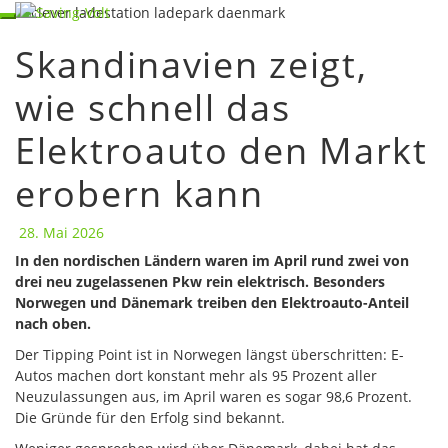
Skip
Toggle navigation
to
Skandinavien zeigt,
content
Skandinavien
zeigt,
wie schnell das
wie
schnell
Elektroauto den Markt
das
Elektroauto
den
erobern kann
Markt
erobern
28. Mai 2026
kann
In den nordischen Ländern waren im April rund zwei von
drei neu zugelassenen Pkw rein elektrisch. Besonders
Norwegen und Dänemark treiben den Elektroauto-Anteil
nach oben.
Der Tipping Point ist in Norwegen längst überschritten: E-
Autos machen dort konstant mehr als 95 Prozent aller
Neuzulassungen aus, im April waren es sogar 98,6 Prozent.
Die Gründe für den Erfolg sind bekannt.