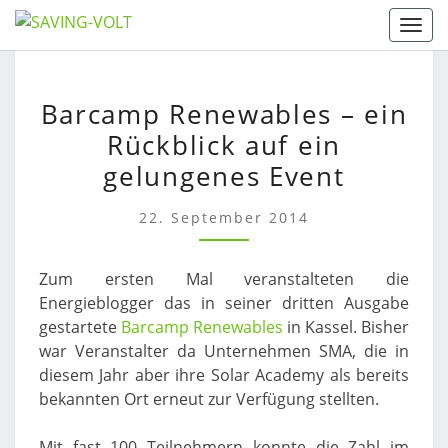
Skip
Togg
to
navi
content
BARCAMP
Barcamp Renewables – ein
RENEWABLES
Rückblick auf ein
–
EIN
gelungenes Event
RÜCKBLICK
AUF
22. September 2014
EIN
GELUNGENES
Zum ersten Mal veranstalteten die
EVENT
Energieblogger das in seiner dritten Ausgabe
gestartete
Barcamp Renewables
in Kassel. Bisher
war Veranstalter da Unternehmen SMA, die in
diesem Jahr aber ihre Solar Academy als bereits
bekannten Ort erneut zur Verfügung stellten.
Mit fast 100 Teilnehmern konnte die Zahl im