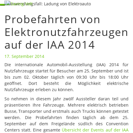
Skip
Toggle
to
navigation
Probefahrten von
content
Probefahrten
von
Elektronutzfahrzeugen
Elektronutzfahrzeugen
auf
auf der IAA 2014
der
IAA
2014
17. September 2014
Die internationale Automobil-Ausstellung (IAA) 2014 für
Nutzfahrzeuge startet für Besucher am 25. September und ist
bis zum 02. Oktober täglich von 09:30 Uhr bis 18:00 Uhr
geöffnet. Dort besteht die Möglichkeit elektrische
Nutzfahrzeuge erleben zu können.
So nehmen in diesem Jahr zwölf Aussteller daran teil und
präsentieren Ihre Fahrzeuge. Mehrere elektrisch betrieben
Busse, Transporter und erstmals auch Trucks können getestet
werden. Die Probefahrten finden täglich ab dem 25.
September auf dem Freigelände südlich des Convention
Centers statt. Eine gesamte
Übersicht der Events auf der IAA