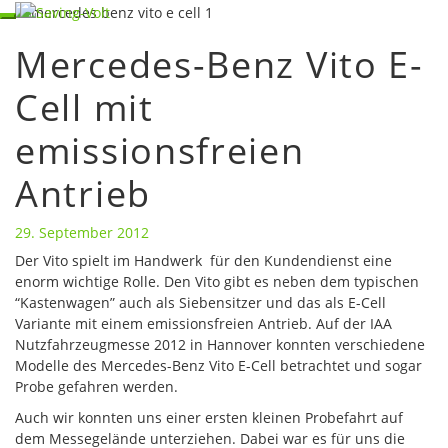
Skip
Toggle
to
navigation
Mercedes-Benz Vito E-
content
Mercedes-
Benz
Cell mit
Vito
E-
emissionsfreien
Cell
mit
emissionsfreien
Antrieb
Antrieb
29. September 2012
Der Vito spielt im Handwerk für den Kundendienst eine
enorm wichtige Rolle. Den Vito gibt es neben dem typischen
“Kastenwagen” auch als Siebensitzer und das als E-Cell
Variante mit einem emissionsfreien Antrieb. Auf der IAA
Nutzfahrzeugmesse 2012 in Hannover konnten verschiedene
Modelle des Mercedes-Benz Vito E-Cell betrachtet und sogar
Probe gefahren werden.
Auch wir konnten uns einer ersten kleinen Probefahrt auf
dem Messegelände unterziehen. Dabei war es für uns die