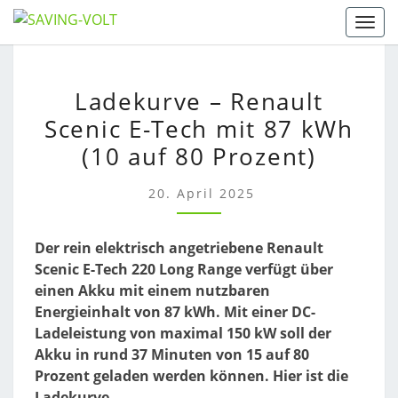
Skip
Togg
to
content
LADEKURVE
Ladekurve – Renault
–
Scenic E-Tech mit 87 kWh
RENAULT
SCENIC
(10 auf 80 Prozent)
E-
TECH
20. April 2025
MIT
87
Der rein elektrisch angetriebene Renault
KWH
Scenic E-Tech 220 Long Range verfügt über
(10
einen Akku mit einem nutzbaren
AUF
Energieinhalt von 87 kWh. Mit einer DC-
80
Ladeleistung von maximal 150 kW soll der
PROZENT)
Akku in rund 37 Minuten von 15 auf 80
Prozent geladen werden können. Hier ist die
Ladekurve.