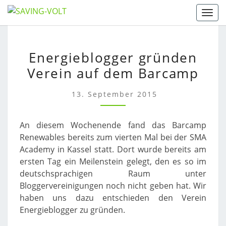
Skip
Togg
to
content
ENERGIEBLOGGER
Energieblogger gründen
GRÜNDEN
Verein auf dem Barcamp
VEREIN
AUF
DEM
13. September 2015
BARCAMP
An diesem Wochenende fand das Barcamp
Renewables bereits zum vierten Mal bei der SMA
Academy in Kassel statt. Dort wurde bereits am
ersten Tag ein Meilenstein gelegt, den es so im
deutschsprachigen Raum unter
Bloggervereinigungen noch nicht geben hat. Wir
haben uns dazu entschieden den Verein
Energieblogger zu gründen.