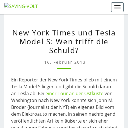
Skip
Togg
to
content
NEW
New York Times und Tesla
YORK
Model S: Wen trifft die
TIMES
UND
Schuld?
TESLA
MODEL
16. Februar 2013
S:
WEN
Ein Reporter der New York Times blieb mit einem
TRIFFT
Tesla Model S liegen und gibt die Schuld daran
DIE
an Tesla ab. Bei
einer Tour an der Ostküste
von
SCHULD?
Washington nach New York konnte sich John M.
Broder (Journalist der NYT) ein eigenes Bild vom
dem Elektroauto machen. In seinen nachfolgend
veröffentlichten Artikeln äußerte er sich eher
negativ zum Fahrzeug und beschwerte sich dabei