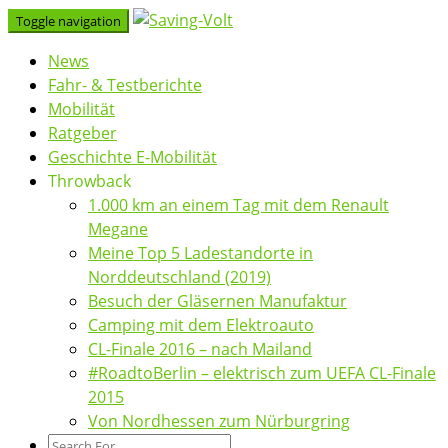
Skip
Toggle navigation
to
News
content
Fahr- & Testberichte
Mobilität
Ratgeber
Geschichte E-Mobilität
Throwback
1.000 km an einem Tag mit dem Renault
Megane
Meine Top 5 Ladestandorte in
Norddeutschland (2019)
Besuch der Gläsernen Manufaktur
Camping mit dem Elektroauto
CL-Finale 2016 – nach Mailand
#RoadtoBerlin – elektrisch zum UEFA CL-Finale
2015
Von Nordhessen zum Nürburgring
Search