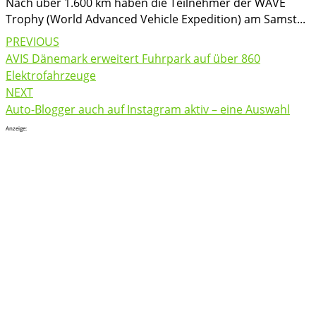
Nach über 1.600 km haben die Teilnehmer der WAVE
Trophy (World Advanced Vehicle Expedition) am Samst...
Post
PREVIOUS
navigation
AVIS Dänemark erweitert Fuhrpark auf über 860
Elektrofahrzeuge
NEXT
Auto-Blogger auch auf Instagram aktiv – eine Auswahl
Anzeige: