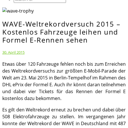
Icon
WAVE-Weltrekordversuch 2015 –
WAVE-
Weltrekordversuch
Kostenlos Fahrzeuge leihen und
2015
Formel E-Rennen sehen
–
Kostenlos
30. April 2015
Fahrzeuge
Etwas über 120 Fahrzeuge fehlen noch bis zum Erreichen
leihen
des Weltrekordversuchs zur größten E-Mobil-Parade der
und
Welt am 23. Mai 2015 in Berlin-Tempelhof im Rahmen des
Formel
DHL ePrix der Formel E. Auch ihr könnt daran teilnehmen
E-
und dabei vier Tickets für das Rennen der Formel E
Rennen
kostenlos dazu bekommen.
sehen
Es gilt den Weltrekord erneut zu brechen und dabei über
508 Elektrofahrzeuge zu stellen. Im vergangenen Jahr
konnte der Weltrekord der WAVE in Deutschland mit 487