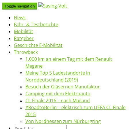
Skip
Toggle navigation
to
News
content
Fahr- & Testberichte
Mobilität
Ratgeber
Geschichte E-Mobilität
Throwback
1.000 km an einem Tag mit dem Renault
Megane
Meine Top 5 Ladestandorte in
Norddeutschland (2019)
Besuch der Gläsernen Manufaktur
Camping mit dem Elektroauto
CL-Finale 2016 – nach Mailand
#RoadtoBerlin – elektrisch zum UEFA CL-Finale
2015
Von Nordhessen zum Nürburgring
Search