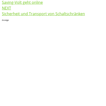
navigation
Saving-Volt geht online
NEXT
Sicherheit und Transport von Schaltschränken
Anzeige: