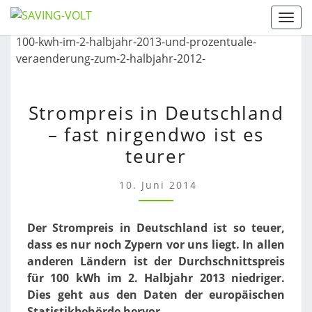
Skip
Togg
to
content
STROMPREIS
Strompreis in Deutschland
IN
– fast nirgendwo ist es
DEUTSCHLAND
–
teurer
FAST
NIRGENDWO
10. Juni 2014
IST
ES
Der Strompreis in Deutschland ist so teuer,
TEURER
dass es nur noch Zypern vor uns liegt. In allen
anderen Ländern ist der Durchschnittspreis
für 100 kWh im 2. Halbjahr 2013 niedriger.
Dies geht aus den Daten der europäischen
Statistikbehörde hervor.