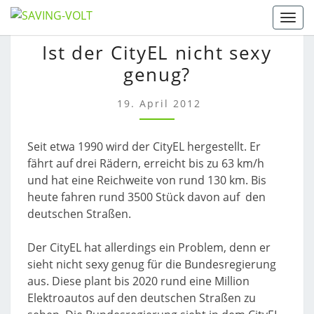
Skip
Togg
to
IST
Ist der CityEL nicht sexy
content
DER
genug?
CITYEL
NICHT
SEXY
19. April 2012
GENUG?
Seit etwa 1990 wird der CityEL hergestellt. Er
fährt auf drei Rädern, erreicht bis zu 63 km/h
und hat eine Reichweite von rund 130 km. Bis
heute fahren rund 3500 Stück davon auf den
deutschen Straßen.
Der CityEL hat allerdings ein Problem, denn er
sieht nicht sexy genug für die Bundesregierung
aus. Diese plant bis 2020 rund eine Million
Elektroautos auf den deutschen Straßen zu