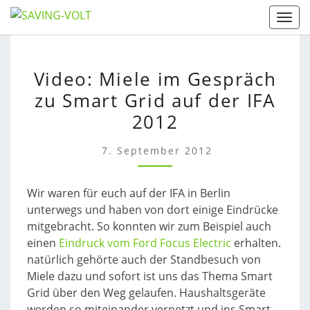
Skip
Togg
to
content
VIDEO:
Video: Miele im Gespräch
MIELE
zu Smart Grid auf der IFA
IM
GESPRÄCH
2012
ZU
SMART
7. September 2012
GRID
AUF
Wir waren für euch auf der IFA in Berlin
DER
unterwegs und haben von dort einige Eindrücke
IFA
mitgebracht. So konnten wir zum Beispiel auch
2012
einen
Eindruck vom Ford Focus Electric
erhalten.
natürlich gehörte auch der Standbesuch von
Miele dazu und sofort ist uns das Thema Smart
Grid über den Weg gelaufen. Haushaltsgeräte
werden so miteinander vernetzt und ins Smart