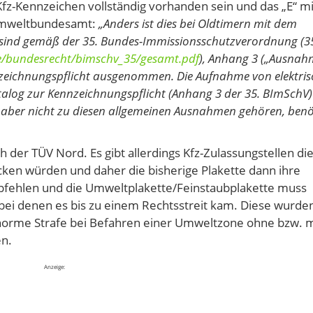
fz-Kennzeichen vollständig vorhanden sein und das „E“ mi
 Umweltbundesamt:
„Anders ist dies bei Oldtimern mit dem
 sind gemäß der 35. Bundes-Immissionsschutzverordnung (3
de/bundesrecht/bimschv_35/gesamt.pdf
), Anhang 3 („Ausna
nzeichnungspflicht ausgenommen. Die Aufnahme von elektris
log zur Kennzeichnungspflicht (Anhang 3 der 35. BImSchV) 
 aber nicht zu diesen allgemeinen Ausnahmen gehören, benö
h der TÜV Nord. Es gibt allerdings Kfz-Zulassungstellen di
rucken würden und daher die bisherige Plakette dann ihre
 empfehlen und die Umweltplakette/Feinstaubplakette muss
 bei denen es bis zu einem Rechtsstreit kam. Diese wurde
 enorme Strafe bei Befahren einer Umweltzone ohne bzw. m
en.
Anzeige: