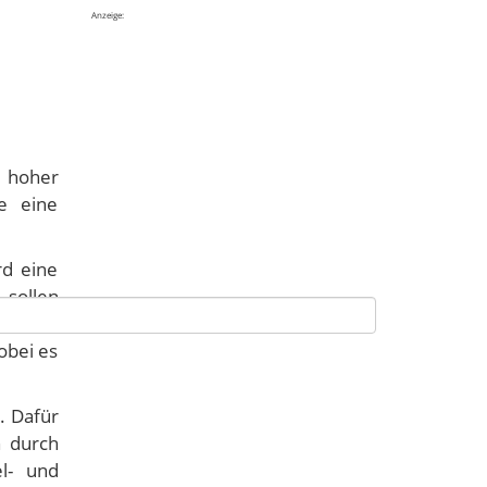
Anzeige:
 hoher
se eine
rd eine
 sollen
dbrände
obei es
. Dafür
n durch
el- und