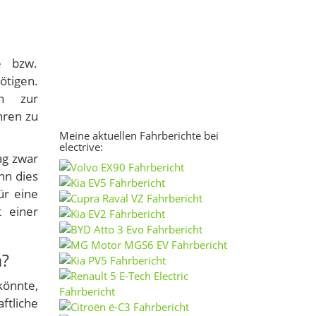
e bzw.
tigen.
en zur
hren zu
Meine aktuellen Fahrberichte bei
electrive:
ag zwar
nn dies
ür eine
 einer
n?
könnte,
tliche