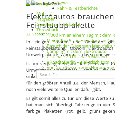
News
Skip
Toggle
Fahr- & Testberichte
to
Mobilität
Elektroautos brauchen
navigation
Elektroautos
content
Ratgeber
brauchen
Feinstaubplakette
Geschichte E-Mobilität
eine
Throwback
Umweltplakette
22. September 2015
1.000 km an einem Tag mit dem 
Meine Top 5 Ladestandorte in No
/
In einigen Städten und Gebieten gib
Besuch der Gläsernen Manufaktu
Feinstaubplakette
Feinstaubbelastung. Obwohl Elektroautos
Camping mit dem Elektroauto
Umweltplakette. Warum ist das so und welc
CL-Finale 2016 – nach Mailand
#RoadtoBerlin – elektrisch zum U
Ist im vergangenen Jahr der Grenzwert fü
Von Nordhessen zum Nürburgrin
Umweltzone eingerichtet. Damit soll die 
Search
sinken. Für den Feinstaub sorgen neben de
Icon
für den größten Anteil u.a. der Mensch, Ha
noch viele weitere Quellen dafür gibt.
Es gilt somit alles zu tun um diese Werte z
hat man sich überlegt Fahrzeuge in vier 
farbige Plaketten (rot, gelb, grün) geke