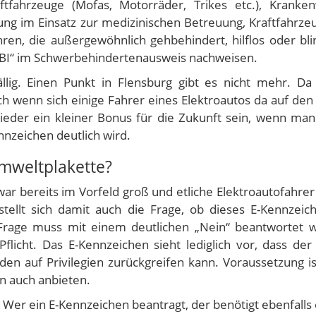
tfahrzeuge (Mofas, Motorräder, Trikes etc.), Kranke
g im Einsatz zur medizinischen Betreuung, Kraftfahrze
n, die außergewöhnlich gehbehindert, hilflos oder bli
 „BI“ im Schwerbehindertenausweis nachweisen.
lig. Einen Punkt in Flensburg gibt es nicht mehr. Da 
h wenn sich einige Fahrer eines Elektroautos da auf den 
wieder ein kleiner Bonus für die Zukunft sein, wenn ma
nnzeichen deutlich wird.
Umweltplakette?
ar bereits im Vorfeld groß und etliche Elektroautofahrer
stellt sich damit auch die Frage, ob dieses E-Kennzeic
 Frage muss mit einem deutlichen „Nein“ beantwortet 
flicht. Das E-Kennzeichen sieht lediglich vor, dass der
n auf Privilegien zurückgreifen kann. Voraussetzung is
n auch anbieten.
: Wer ein E-Kennzeichen beantragt, der benötigt ebenfalls