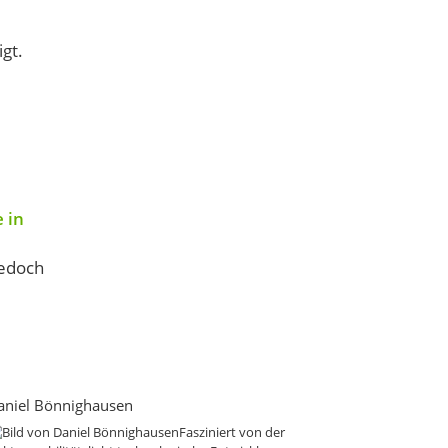
gt.
 in
jedoch
aniel Bönnighausen
Fasziniert von der