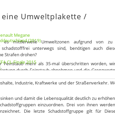
 eine Umweltplakette /
Renault Megane
rddeutschland (2019)
t es mittlerweile Umweltzonen aufgrund von zu
r
 schadstofffrei unterwegs sind, benötigen auch die
he Strafen drohen?
EFA CL-Finale 2015
r Feinstaub mehr als 35-mal überschritten worden, wi
g
Belastung durch Feinstaub abnehmen und die Grenzwerte
m Saharastaub, Kleinstlebewesen, Pollen oder auch Wal
ushalte, Industrie, Kraftwerke und der Straßenverkehr. W
u sinken und damit die Lebensqualität deutlich zu erhöhen
Schadstoffgruppen einzuordnen. Drei von ihnen werde
nnzeichnet. Die letzte Schadstoffgruppe gilt für Dies