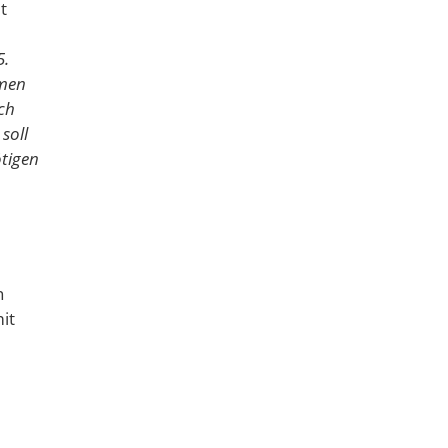
t
5.
hmen
ch
soll
tigen
e
n
it