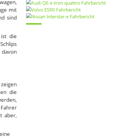
nwagen,
uge mit
nd sind
ist die
Schlips
n davon
 zeigen
hen die
werden,
 Fahrer
t aber,
 eine