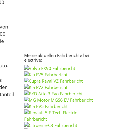
00
 von
000
ie
Meine aktuellen Fahrberichte bei
electrive:
uto-
s
der
anteil