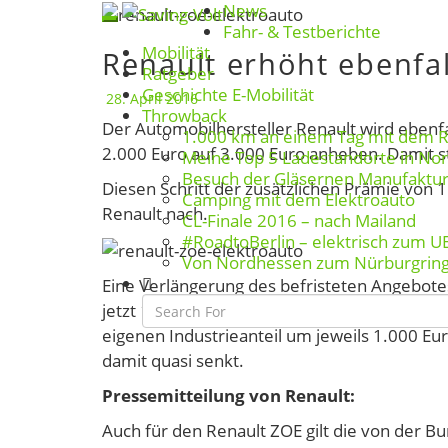
News
Skip
Toggle navigation
Fahr- & Testberichte
to
Mobilität
Renault erhöht ebenfal
Renault
content
Ratgeber
erhöht
Geschichte E-Mobilität
28. April 2016
ebenfalls
Throwback
Der Automobilhersteller Renault wird ebenfa
Industrieanteil
1.000 km an einem Tag mit dem 
2.000 Euro auf 3.000 Euro anheben. Damit st
Meine Top 5 Ladestandorte in No
um
Besuch der Gläsernen Manufaktu
1.000
Diesen Schritt der zusätzlichen Prämie von 
Camping mit dem Elektroauto
Euro
Renault nach.
CL-Finale 2016 – nach Mailand
#RoadtoBerlin – elektrisch zum U
Von Nordhessen zum Nürburgrin
Search
Eine Verlängerung des befristeten Angebotes 
Icon
jetzt 16.500 Euro für das Elektroauto ZOE nich
eigenen Industrieanteil um jeweils 1.000 E
damit quasi senkt.
Pressemitteilung von Renault:
Auch für den Renault ZOE gilt die von der 