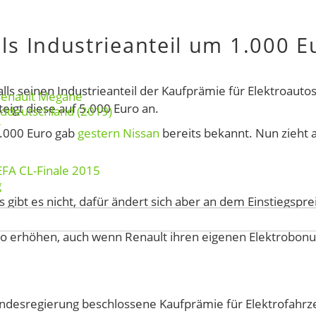
ls Industrieanteil um 1.000 E
lls seinen Industrieanteil der Kaufprämie für Elektroauto
Renault Megane
eigt diese auf 5.000 Euro an.
rddeutschland (2019)
r
1.000 Euro gab
gestern Nissan
bereits bekannt. Nun zieht 
EFA CL-Finale 2015
g
gibt es nicht, dafür ändert sich aber an dem Einstiegspre
ts. Ein positiver Schritt, dass diese beiden Hersteller ihr
uro erhöhen, auch wenn Renault ihren eigenen Elektrobonu
Bundesregierung beschlossene Kaufprämie für Elektrofahrz