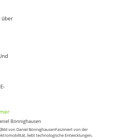
t über
 Und
E-
mmer
aniel Bönnighausen
Fasziniert von der
ektromobilität, liebt technologische Entwicklungen,