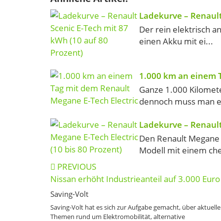
Ladekurve – Renault
Der rein elektrisch 
einen Akku mit ei...
1.000 km an einem T
Ganze 1.000 Kilomete
dennoch muss man es 
Ladekurve – Renault 
Den Renault Megane E
Modell mit einem ch
Post
PREVIOUS
navigation
Nissan erhöht Industrieanteil auf 3.000 Euro
Saving-Volt
Saving-Volt hat es sich zur Aufgabe gemacht, über aktuelle
Themen rund um Elektromobilität, alternative