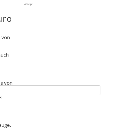
Anzeige:
uro
s von
auch
is von
en
s
euge.