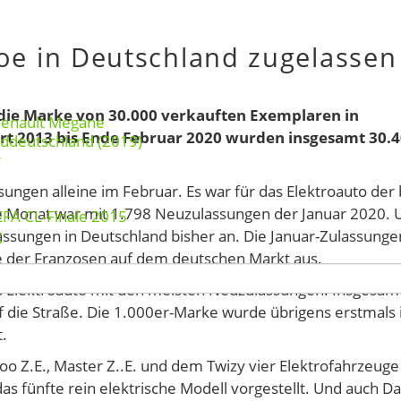
oe in Deutschland zugelassen
die Marke von 30.000 verkauften Exemplaren in
Renault Megane
rt 2013 bis Ende Februar 2020 wurden insgesamt 30.
rddeutschland (2019)
r
ngen alleine im Februar. Es war für das Elektroauto der 
te Monat war mit 1.798 Neuzulassungen der Januar 2020. 
EFA CL-Finale 2015
g
assungen in Deutschland bisher an. Die Januar-Zulassunge
e der Franzosen auf dem deutschen Markt aus.
as Elektroauto mit den meisten Neuzulassungen. Insgesam
 die Straße. Die 1.000er-Marke wurde übrigens erstmals
.
o Z.E., Master Z..E. und dem Twizy vier Elektrofahrzeuge
s fünfte rein elektrische Modell vorgestellt. Und auch Da