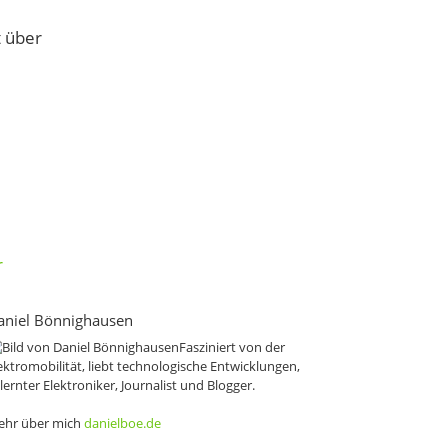
t über
r
aniel Bönnighausen
Fasziniert von der
ektromobilität, liebt technologische Entwicklungen,
lernter Elektroniker, Journalist und Blogger.
hr über mich
danielboe.de