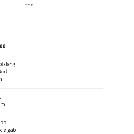
Anzeige:
400
bislang
Und
n
t
 im
 an.
cia gab