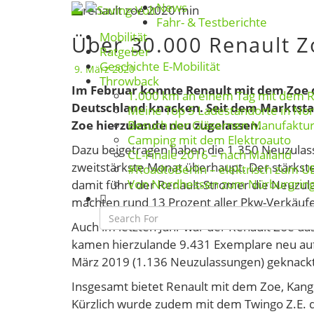
News
Skip
Toggle navigation
Fahr- & Testberichte
to
Mobilität
Über 30.000 Renault Z
Über
content
Ratgeber
30.000
Geschichte E-Mobilität
9. März 2020
Renault
Throwback
Im Februar konnte Renault mit dem Zoe 
Zoe
1.000 km an einem Tag mit dem 
Deutschland knacken. Seit dem Marktsta
Meine Top 5 Ladestandorte in No
in
Zoe hierzulande neu zugelassen.
Besuch der Gläsernen Manufaktu
Deutschland
Camping mit dem Elektroauto
zugelassen
Dazu beigetragen haben die 1.350 Neuzulassu
CL-Finale 2016 – nach Mailand
zweitstärkste Monat überhaupt. Der stärks
#RoadtoBerlin – elektrisch zum U
Von Nordhessen zum Nürburgrin
damit führt der Renault-Stromer die Neuzul
Search
machten rund 13 Prozent aller Pkw-Verkäuf
Icon
Auch im letzten Jahr war der Renault Zoe d
kamen hierzulande 9.431 Exemplare neu auf
März 2019 (1.136 Neuzulassungen) geknackt
Insgesamt bietet Renault mit dem Zoe, Kango
Kürzlich wurde zudem mit dem Twingo Z.E. da