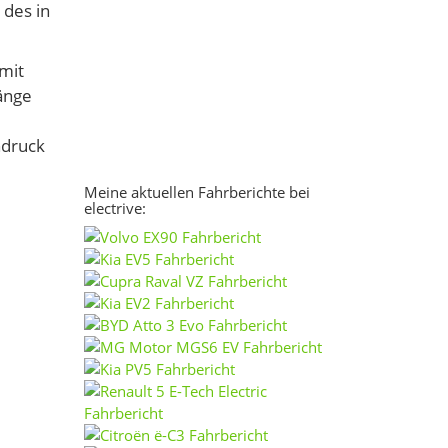
 des in
 mit
änge
ndruck
Meine aktuellen Fahrberichte bei
electrive: