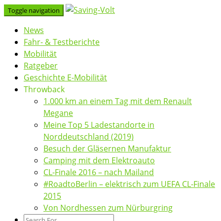
Skip
Toggle navigation
to
News
content
Fahr- & Testberichte
Mobilität
Ratgeber
Geschichte E-Mobilität
Throwback
1.000 km an einem Tag mit dem Renault
Megane
Meine Top 5 Ladestandorte in
Norddeutschland (2019)
Besuch der Gläsernen Manufaktur
Camping mit dem Elektroauto
CL-Finale 2016 – nach Mailand
#RoadtoBerlin – elektrisch zum UEFA CL-Finale
2015
Von Nordhessen zum Nürburgring
Search