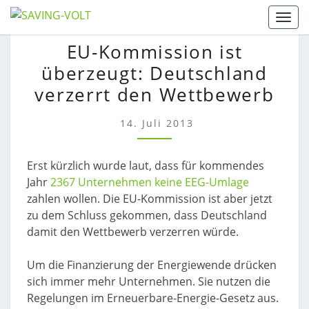
Skip
Togg
to
EU-
EU-Kommission ist
content
KOMMISSION
überzeugt: Deutschland
IST
ÜBERZEUGT:
verzerrt den Wettbewerb
DEUTSCHLAND
VERZERRT
14. Juli 2013
DEN
WETTBEWERB
Erst kürzlich wurde laut, dass für kommendes
Jahr
2367 Unternehmen keine EEG-Umlage
zahlen wollen. Die EU-Kommission ist aber jetzt
zu dem Schluss gekommen, dass Deutschland
damit den Wettbewerb verzerren würde.
Um die Finanzierung der Energiewende drücken
sich immer mehr Unternehmen. Sie nutzen die
Regelungen im Erneuerbare-Energie-Gesetz aus.