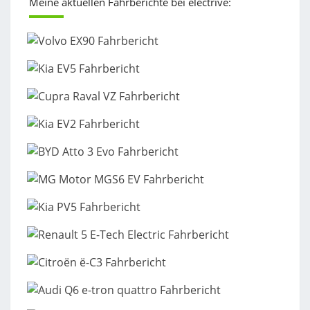
Meine aktuellen Fahrberichte bei electrive: