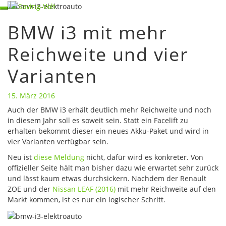
Skip
Toggle
to
navigation
BMW i3 mit mehr
content
BMW
i3
Reichweite und vier
mit
mehr
Varianten
Reichweite
und
vier
15. März 2016
Varianten
Auch der BMW i3 erhält deutlich mehr Reichweite und noch
in diesem Jahr soll es soweit sein. Statt ein Facelift zu
erhalten bekommt dieser ein neues Akku-Paket und wird in
vier Varianten verfügbar sein.
Neu ist
diese Meldung
nicht, dafür wird es konkreter. Von
offizieller Seite hält man bisher dazu wie erwartet sehr zurück
und lässt kaum etwas durchsickern. Nachdem der Renault
ZOE und der
Nissan LEAF (2016)
mit mehr Reichweite auf den
Markt kommen, ist es nur ein logischer Schritt.