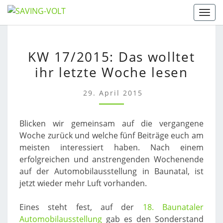
Skip
Togg
to
content
KW
KW 17/2015: Das wolltet
17/2015:
ihr letzte Woche lesen
DAS
WOLLTET
IHR
29. April 2015
LETZTE
WOCHE
Blicken wir gemeinsam auf die vergangene
LESEN
Woche zurück und welche fünf Beiträge euch am
meisten interessiert haben. Nach einem
erfolgreichen und anstrengenden Wochenende
auf der Automobilausstellung in Baunatal, ist
jetzt wieder mehr Luft vorhanden.
Eines steht fest, auf der
18. Baunataler
Automobilausstellung
gab es den Sonderstand