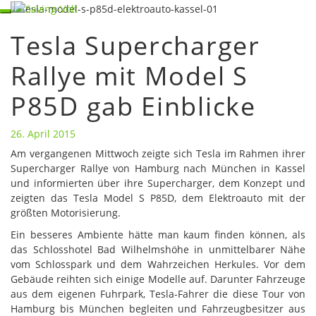
Skip
Toggle
to
navigation
Tesla Supercharger
content
Tesla
Supercharger
Rallye mit Model S
Rallye
mit
P85D gab Einblicke
Model
S
P85D
26. April 2015
gab
Am vergangenen Mittwoch zeigte sich Tesla im Rahmen ihrer
Einblicke
Supercharger Rallye von Hamburg nach München in Kassel
und informierten über ihre Supercharger, dem Konzept und
zeigten das Tesla Model S P85D, dem Elektroauto mit der
größten Motorisierung.
Ein besseres Ambiente hätte man kaum finden können, als
das Schlosshotel Bad Wilhelmshöhe in unmittelbarer Nähe
vom Schlosspark und dem Wahrzeichen Herkules. Vor dem
Gebäude reihten sich einige Modelle auf. Darunter Fahrzeuge
aus dem eigenen Fuhrpark, Tesla-Fahrer die diese Tour von
Hamburg bis München begleiten und Fahrzeugbesitzer aus