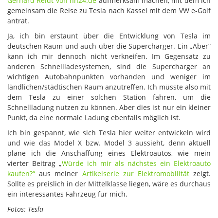
Gerhard Reidt von nh24.de
aufmerksam machen, mit dem ich
gemeinsam die Reise zu Tesla nach Kassel mit dem VW e-Golf
antrat.
Ja, ich bin erstaunt über die Entwicklung von Tesla im
deutschen Raum und auch über die Supercharger. Ein „Aber“
kann ich mir dennoch nicht verkneifen. Im Gegensatz zu
anderen Schnellladesystemen, sind die Supercharger an
wichtigen Autobahnpunkten vorhanden und weniger im
ländlichen/städtischen Raum anzutreffen. Ich müsste also mit
dem Tesla zu einer solchen Station fahren, um die
Schnellladung nutzen zu können. Aber dies ist nur ein kleiner
Punkt, da eine normale Ladung ebenfalls möglich ist.
Ich bin gespannt, wie sich Tesla hier weiter entwickeln wird
und wie das Model X bzw. Model 3 aussieht, denn aktuell
plane ich die Anschaffung eines Elektroautos, wie mein
vierter Beitrag „
Würde ich mir als nächstes ein Elektroauto
kaufen?“
aus meiner
Artikelserie zur Elektromobilität
zeigt.
Sollte es preislich in der Mittelklasse liegen, wäre es durchaus
ein interessantes Fahrzeug für mich.
Fotos: Tesla