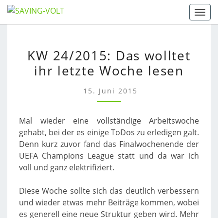
Skip
Togg
to
content
KW
KW 24/2015: Das wolltet
24/2015:
ihr letzte Woche lesen
DAS
WOLLTET
IHR
15. Juni 2015
LETZTE
WOCHE
Mal wieder eine vollständige Arbeitswoche
LESEN
gehabt, bei der es einige ToDos zu erledigen galt.
Denn kurz zuvor fand das Finalwochenende der
UEFA Champions League statt und da war ich
voll und ganz elektrifiziert.
Diese Woche sollte sich das deutlich verbessern
und wieder etwas mehr Beiträge kommen, wobei
es generell eine neue Struktur geben wird. Mehr