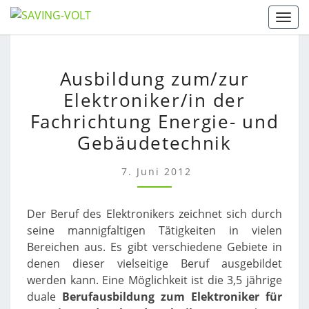
Skip
Togg
to
content
AUSBILDUNG
Ausbildung zum/zur
ZUM/ZUR
Elektroniker/in der
ELEKTRONIKER/IN
DER
Fachrichtung Energie- und
FACHRICHTUNG
Gebäudetechnik
ENERGIE-
UND
7. Juni 2012
GEBÄUDETECHNIK
Der Beruf des Elektronikers zeichnet sich durch
seine mannigfaltigen Tätigkeiten in vielen
Bereichen aus. Es gibt verschiedene Gebiete in
denen dieser vielseitige Beruf ausgebildet
werden kann. Eine Möglichkeit ist die 3,5 jährige
duale
Berufausbildung zum Elektroniker für