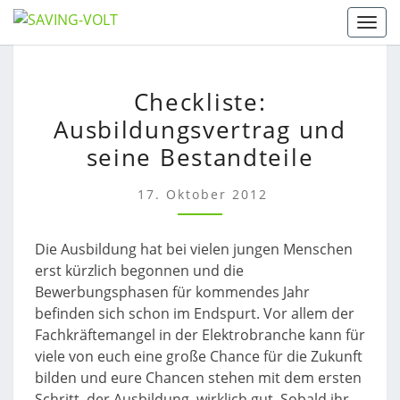
Skip
Togg
to
content
CHECKLISTE:
Checkliste:
AUSBILDUNGSVERTRAG
Ausbildungsvertrag und
UND
SEINE
seine Bestandteile
BESTANDTEILE
17. Oktober 2012
Die Ausbildung hat bei vielen jungen Menschen
erst kürzlich begonnen und die
Bewerbungsphasen für kommendes Jahr
befinden sich schon im Endspurt. Vor allem der
Fachkräftemangel in der Elektrobranche kann für
viele von euch eine große Chance für die Zukunft
bilden und eure Chancen stehen mit dem ersten
Schritt, der Ausbildung, wirklich gut. Sobald ihr