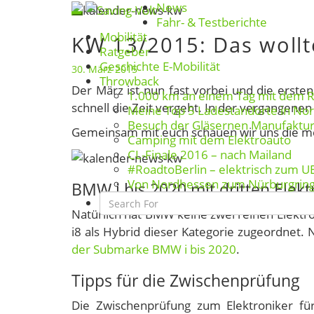
News
Skip
Toggle
Fahr- & Testberichte
to
Mobilität
KW 13/2015: Das wollte
navigation
KW
content
Ratgeber
13/2015:
Geschichte E-Mobilität
30. März 2015
Das
Throwback
Der März ist nun fast vorbei und die ersten
wolltet
1.000 km an einem Tag mit dem 
schnell die Zeit vergeht. In der vergangenen
Meine Top 5 Ladestandorte in No
ihr
Besuch der Gläsernen Manufaktu
letzte
Gemeinsam mit euch schauen wir uns die m
Camping mit dem Elektroauto
Woche
CL-Finale 2016 – nach Mailand
lesen
#RoadtoBerlin – elektrisch zum U
Von Nordhessen zum Nürburgrin
BMW i bis 2020 mit dritten Elek
Search
Icon
Natürlich hat BMW keine zwei reinen Elektr
i8 als Hybrid dieser Kategorie zugeordnet.
der Submarke BMW i bis 2020
.
Tipps für die Zwischenprüfung
Die Zwischenprüfung zum Elektroniker für