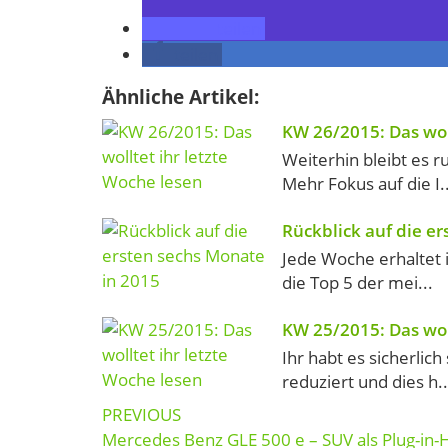
teilen
teilen
Ähnliche Artikel:
KW 26/2015: Das wol
Weiterhin bleibt es 
Mehr Fokus auf die I..
Rückblick auf die e
Jede Woche erhaltet 
die Top 5 der mei...
KW 25/2015: Das wol
Ihr habt es sicherlic
reduziert und dies h..
Post
PREVIOUS
navigation
Mercedes Benz GLE 500 e – SUV als Plug-in-