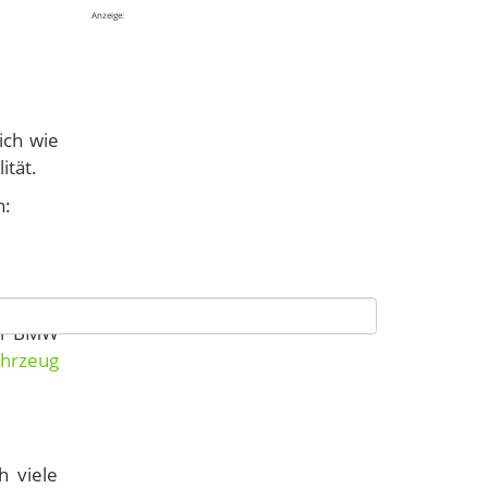
Anzeige:
ich wie
ität.
n:
der BMW
ahrzeug
h viele