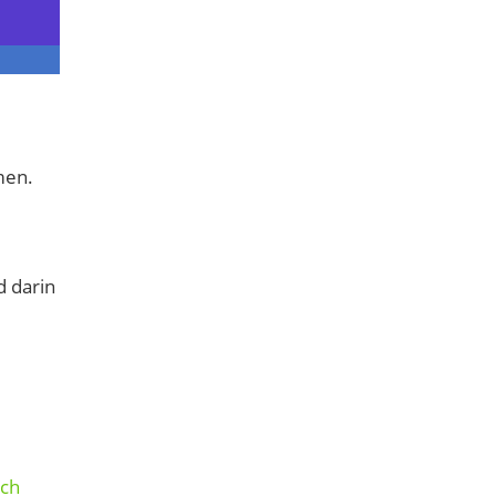
men.
d darin
ich