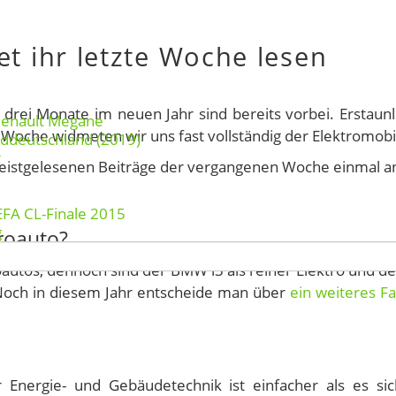
t ihr letzte Woche lesen
 drei Monate im neuen Jahr sind bereits vorbei. Erstaunl
Renault Megane
 Woche widmeten wir uns fast vollständig der Elektromobil
rddeutschland (2019)
r
eistgelesenen Beiträge der vergangenen Woche einmal a
EFA CL-Finale 2015
g
troauto?
oautos, dennoch sind der BMW i3 als reiner Elektro und 
 Noch in diesem Jahr entscheide man über
ein weiteres F
 Energie- und Gebäudetechnik ist einfacher als es sic