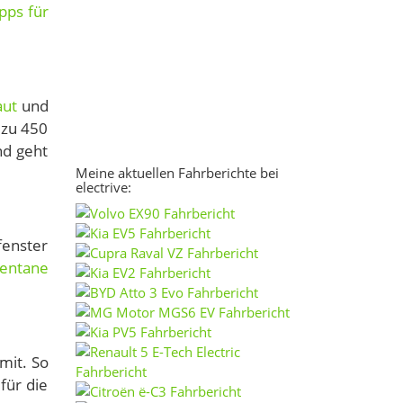
ipps für
.
aut
und
 zu 450
nd geht
Meine aktuellen Fahrberichte bei
electrive:
fenster
entane
mit. So
für die