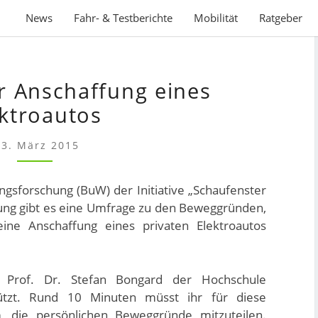
News
Fahr- & Testberichte
Mobilität
Ratgeber
UMFRAGE
 Anschaffung eines
ÜBER
ANSCHAFFUNG
ektroautos
EINES
ELEKTROAUTOS
23. März 2015
gsforschung (BuW) der Initiative „Schaufenster
rung gibt es eine Umfrage zu den Beweggründen,
ne Anschaffung eines privaten Elektroautos
Prof. Dr. Stefan Bongard der Hochschule
ützt. Rund 10 Minuten müsst ihr für diese
m, die persönlichen Beweggründe mitzuteilen.