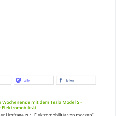
teilen
teilen
n Wochenende mit dem Tesla Model S –
 Elektromobilität
er Umfrage zur „Elektromobilität von morgen“