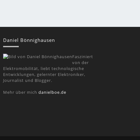
Daniel Bönnighausen
Fasziniert
von der
Elektromobilität, liebt technologische
Entwicklungen, gelernter Elektroniker,
Journalist und Blogger.
Mehr über mich
danielboe.de