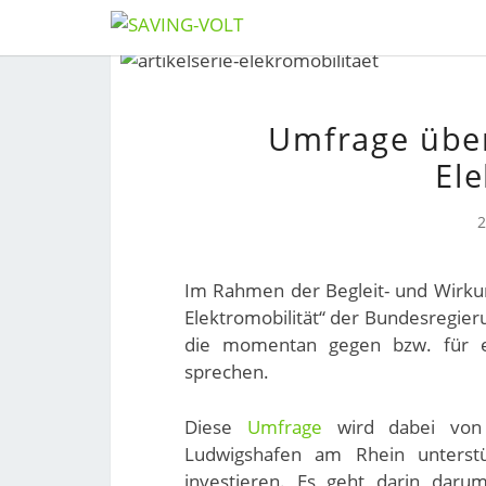
Skip
to
content
Umfrage über
El
Im Rahmen der Begleit- und Wirkun
Elektromobilität“ der Bundesregie
die momentan gegen bzw. für ei
sprechen.
Diese
Umfrage
wird dabei von 
Ludwigshafen am Rhein unterst
investieren. Es geht darin daru