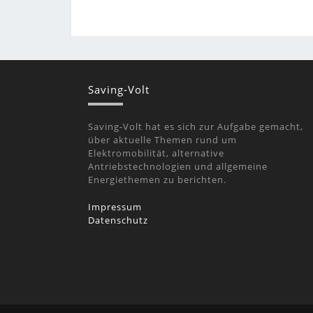
Saving-Volt
Saving-Volt hat es sich zur Aufgabe gemacht,
über aktuelle Themen rund um
Elektromobilität, alternative
Antriebstechnologien und allgemeine
Energiethemen zu berichten.
Impressum
Datenschutz