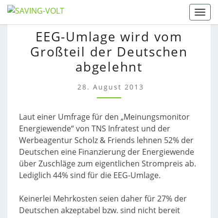
Skip
Togg
to
EEG-
EEG-Umlage wird vom
content
UMLAGE
Großteil der Deutschen
WIRD
VOM
abgelehnt
GROSSTEIL D
ER D
28. August 2013
EUTSCHEN A
BGELEHNT
Laut einer Umfrage für den „Meinungsmonitor
Energiewende“ von TNS Infratest und der
Werbeagentur Scholz & Friends lehnen 52% der
Deutschen eine Finanzierung der Energiewende
über Zuschläge zum eigentlichen Strompreis ab.
Lediglich 44% sind für die EEG-Umlage.
Keinerlei Mehrkosten seien daher für 27% der
Deutschen akzeptabel bzw. sind nicht bereit