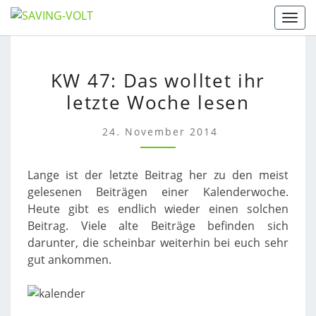
Skip
Togg
to
content
KW
KW 47: Das wolltet ihr
47:
letzte Woche lesen
DAS
WOLLTET
IHR
24. November 2014
LETZTE
WOCHE
Lange ist der letzte Beitrag her zu den meist
LESEN
gelesenen Beiträgen einer Kalenderwoche.
Heute gibt es endlich wieder einen solchen
Beitrag. Viele alte Beiträge befinden sich
darunter, die scheinbar weiterhin bei euch sehr
gut ankommen.