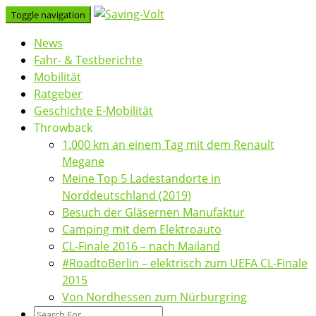
Skip
Toggle navigation
to
News
content
Fahr- & Testberichte
Mobilität
Ratgeber
Geschichte E-Mobilität
Throwback
1.000 km an einem Tag mit dem Renault
Megane
Meine Top 5 Ladestandorte in
Norddeutschland (2019)
Besuch der Gläsernen Manufaktur
Camping mit dem Elektroauto
CL-Finale 2016 – nach Mailand
#RoadtoBerlin – elektrisch zum UEFA CL-Finale
2015
Von Nordhessen zum Nürburgring
Search