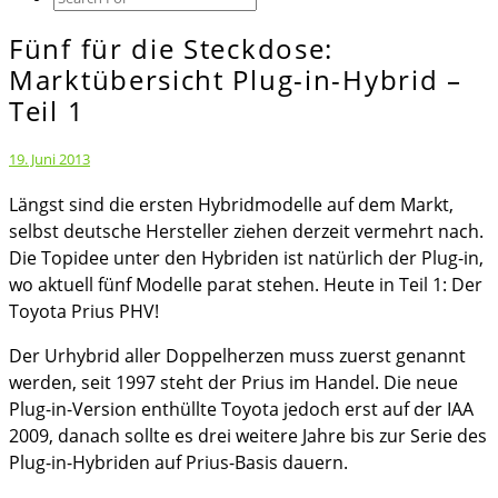
Icon
Fünf für die Steckdose:
Fünf
für
Marktübersicht Plug-in-Hybrid –
die
Teil 1
Steckdose:
Marktübersicht
19. Juni 2013
Plug-
Längst sind die ersten Hybridmodelle auf dem Markt,
in-
selbst deutsche Hersteller ziehen derzeit vermehrt nach.
Hybrid
Die Topidee unter den Hybriden ist natürlich der Plug-in,
–
wo aktuell fünf Modelle parat stehen. Heute in Teil 1: Der
Teil
Toyota Prius PHV!
1
Der Urhybrid aller Doppelherzen muss zuerst genannt
werden, seit 1997 steht der Prius im Handel. Die neue
Plug-in-Version enthüllte Toyota jedoch erst auf der IAA
2009, danach sollte es drei weitere Jahre bis zur Serie des
Plug-in-Hybriden auf Prius-Basis dauern.