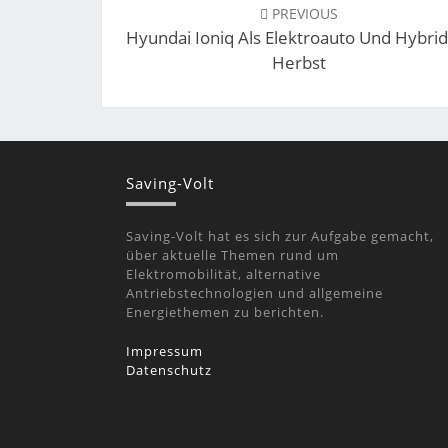
navigation
PREVIOUS
Hyundai Ioniq Als Elektroauto Und Hybri
Herbst
Saving-Volt
Saving-Volt hat es sich zur Aufgabe gemacht,
über aktuelle Themen rund um
Elektromobilität, alternative
Antriebstechnologien und allgemeine
Energiethemen zu berichten.
Impressum
Datenschutz