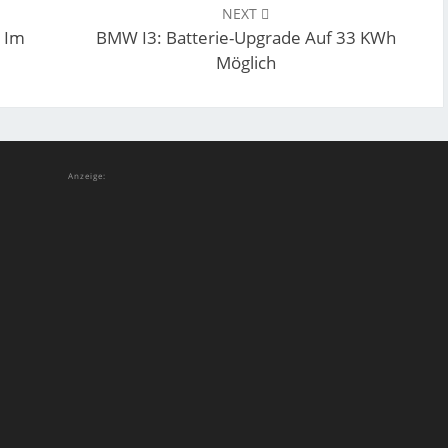
NEXT
d Im
BMW I3: Batterie-Upgrade Auf 33 KWh
Möglich
Anzeige: