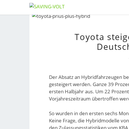
Skip
to
content
Toyota steig
Deutsc
Der Absatz an Hybridfahrzeugen bei
gesteigert werden. Ganze 39 Prozen
ersten Halbjahr aus. Um 22 Prozen
Vorjahreszeitraum übertroffen wer
So wurden in den ersten sechs Mon
Keine Frage, die Hybridmodelle von T
den Zulassungsstatistiken vom KBA.