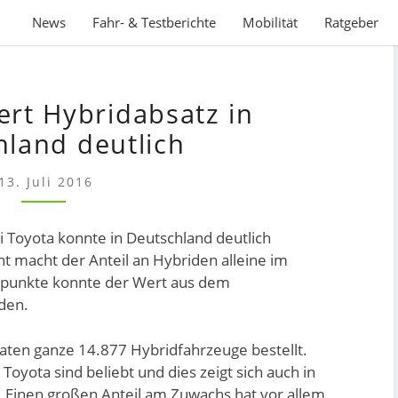
News
Fahr- & Testberichte
Mobilität
Ratgeber
TOYOTA
ert Hybridabsatz in
STEIGERT
HYBRIDABSATZ
hland deutlich
IN
DEUTSCHLAND
13. Juli 2016
DEUTLICH
 Toyota konnte in Deutschland deutlich
t macht der Anteil an Hybriden alleine im
tpunkte konnte der Wert aus dem
den.
aten ganze 14.877 Hybridfahrzeuge bestellt.
oyota sind beliebt und dies zeigt sich auch in
 Einen großen Anteil am Zuwachs hat vor allem