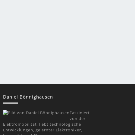
Daniel Bönnighausen
Fasziniert
von der
Elektromobilität, liebt technologische
Entwicklungen, gelernter Elektroniker,