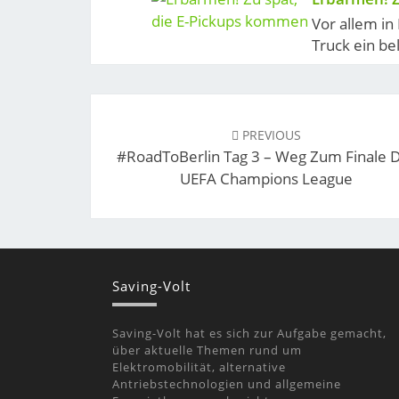
Vor allem in
Truck ein bel
Post
navigation
PREVIOUS
#RoadToBerlin Tag 3 – Weg Zum Finale 
UEFA Champions League
Saving-Volt
Saving-Volt hat es sich zur Aufgabe gemacht,
über aktuelle Themen rund um
Elektromobilität, alternative
Antriebstechnologien und allgemeine