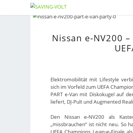
Skip
to
content
Nissan e-NV200 –
UEF
Elektromobilität mit Lifestyle ver
sich im Vorfeld zum UEFA Champions
PART e-Van mit Diskokugel auf de
liefert, DJ-Pult und Augmented Reali
Den Nissan e-NV200 als Kaste
„missbrauchen“ ist nicht neu. So 
UEFA Champions League-Finale al