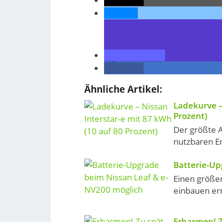
teilen
teilen
teilen
teilen
Ähnliche Artikel:
Ladekurve –
Prozent)
Der größte A
nutzbaren En
Batterie-Up
Einen größe
einbauen erm
Erbarmen! Z