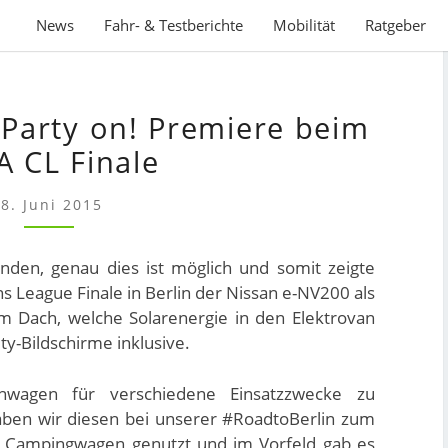
News
Fahr- & Testberichte
Mobilität
Ratgeber
NISSAN
 Party on! Premiere beim
E-
NV200
A CL Finale
–
PARTY
8. Juni 2015
ON!
PREMIERE
binden, genau dies ist möglich und somit zeigte
BEIM
 League Finale in Berlin der Nissan e-NV200 als
UEFA
m Dach, welche Solarenergie in den Elektrovan
CL
ty-Bildschirme inklusive.
FINALE
nwagen für verschiedene Einsatzzwecke zu
haben wir diesen bei unserer #RoadtoBerlin zum
s Campingwagen genutzt und im Vorfeld gab es