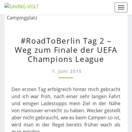
Skip
Togg
to
content
#ROADTOBERLIN
#RoadToBerlin Tag 2 –
TAG
Weg zum Finale der UEFA
2
–
Champions League
WEG
ZUM
7. Juni 2015
FINALE
DER
Den ersten Tag erfolgreich hinter mich gebracht
UEFA
und ich war froh, nach einer sehr langen Fahrt
CHAMPIONS
und einigen Ladestopps mein Ziel in der Nähe
LEAGUE
von Hannover erreicht zu haben. Wecker gestellt
aber nicht gebraucht, wie es beim Campen so ist,
wird man in der Regel bereits früher wach als
man möchte.