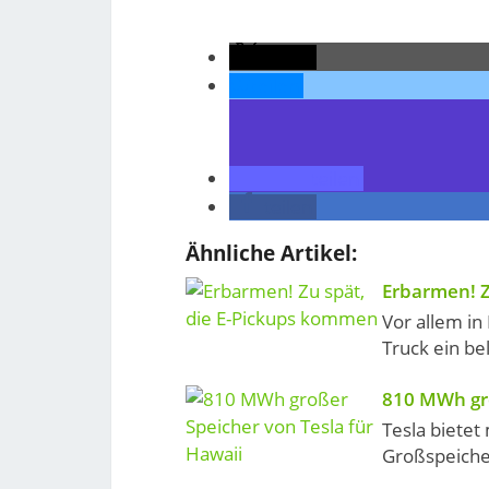
teilen
teilen
teilen
teilen
Ähnliche Artikel:
Erbarmen! Z
Vor allem in
Truck ein bel
810 MWh gro
Tesla bietet
Großspeicher