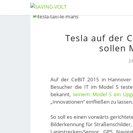
Skip
to
content
Tesla auf der 
sollen 
2
Auf der CeBIT 2015 in Hannover n
Besucher die IT im Model S testen
bekannt,
seinem Model S ein Upg
„Innovationen“ einfließen zu lassen
So soll es einen vorwärts gerichte
Bilderkennung für Straßenschilder,
Langstrecken-Sensor. GPS, Naviga