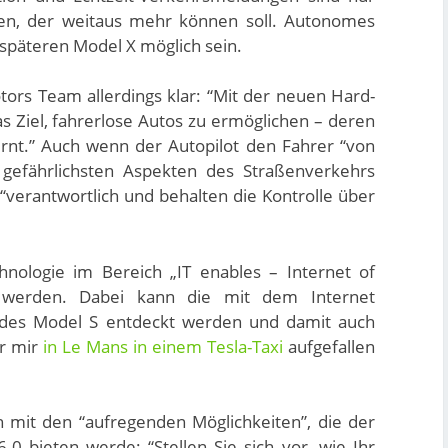
oten, der weitaus mehr können soll. Autonomes
 späteren Model X möglich sein.
otors Team allerdings klar: “Mit der neuen Hard-
as Ziel, fahrerlose Autos zu ermöglichen – deren
ernt.” Auch wenn der Autopilot den Fahrer “von
l gefährlichsten Aspekten des Straßenverkehrs
r “verantwortlich und behalten die Kontrolle über
nologie im Bereich „IT enables – Internet of
t werden. Dabei kann die mit dem Internet
e des Model S entdeckt werden und damit auch
r mir
in Le Mans in einem Tesla-Taxi
aufgefallen
h mit den “aufregenden Möglichkeiten”, die der
6.0 bieten werde: “Stellen Sie sich vor, wie Ihr