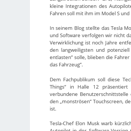
kleine Integrationen des Autopil
Fahren soll mit ihm im Model S und
In seinem Blog stellte das Tesla M
und Software verfolgen wir nicht d
Verwirklichung ist noch Jahre entf
den langweiligsten und potenziel
entlasten” solle, blieben die Fahre
das Fahrzeug”.
Dem Fachpublikum soll diese Tech
Things“ in Halle 12 präsentier
verbundene Benutzerschnittstell
den „monströsen“ Touchscreen, de
ist.
Tesla-Chef Elon Musk warb kürzlic
Autopilot in der Software-Version 