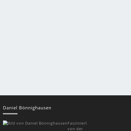
Daniel Bönnighausen
Fasziniert
von der