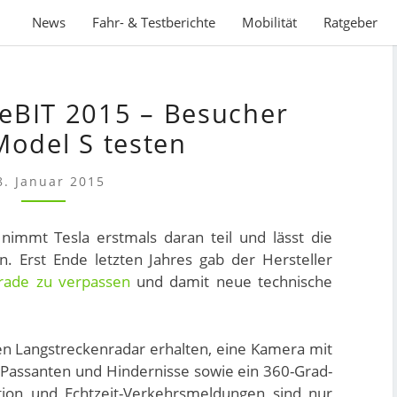
News
Fahr- & Testberichte
Mobilität
Ratgeber
TESLA
CeBIT 2015 – Besucher
AUF
DER
Model S testen
CEBIT
2015
8. Januar 2015
–
BESUCHER
immt Tesla erstmals daran teil und lässt die
SOLLEN
. Erst Ende letzten Jahres gab der Hersteller
MODEL
rade zu verpassen
und damit neue technische
S
.
TESTEN
ten Langstreckenradar erhalten, eine Kamera mit
 Passanten und Hindernisse sowie ein 360-Grad-
tion und Echtzeit-Verkehrsmeldungen sind nur