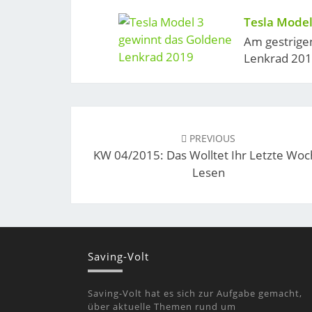
Tesla Model
Am gestrige
Lenkrad 2019
Post
navigation
PREVIOUS
KW 04/2015: Das Wolltet Ihr Letzte Wo
Lesen
Saving-Volt
Saving-Volt hat es sich zur Aufgabe gemacht,
über aktuelle Themen rund um