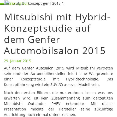
Skip
Toggle
to
navigation
Mitsubishi mit Hybrid-
content
Mitsubishi
mit
Konzeptstudie auf
Hybrid-
Konzeptstudie
dem Genfer
auf
dem
Genfer
Automobilsalon 2015
Automobilsalon
2015
29. Januar 2015
Auf dem Genfer Autosalon 2015 wird Mitsubishi vertreten
sein und der Automobilhersteller feiert eine Weltpremiere
einer Konzeptstudie mit Hybridtechnologie. Das
Konzeptfahrzeug wird ein SUV-/Crossover-Modell sein.
Nach den ersten Bildern, die nur erahnen lassen was uns
erwarten wird, ist kein Zusammenhang zum derzeitigen
Mitsubishi Outlander PHEV erkennbar. Mit dieser
Präsentation möchte der Hersteller seine zukünftige
Ausrichtung noch einmal unterstreichen.