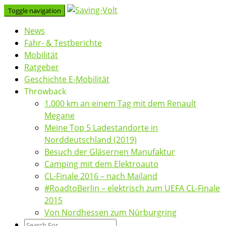
Skip
Toggle navigation
to
News
content
Fahr- & Testberichte
Mobilität
Ratgeber
Geschichte E-Mobilität
Throwback
1.000 km an einem Tag mit dem Renault
Megane
Meine Top 5 Ladestandorte in
Norddeutschland (2019)
Besuch der Gläsernen Manufaktur
Camping mit dem Elektroauto
CL-Finale 2016 – nach Mailand
#RoadtoBerlin – elektrisch zum UEFA CL-Finale
2015
Von Nordhessen zum Nürburgring
Search