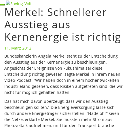
Skip
Toggle
Merkel: Schnellerer
Merkel:
to
navigation
Schnellerer
content
Ausstieg aus
Ausstieg
aus
Kernenergie ist richtig
Kernenergie
ist
richtig
11. März 2012
Bundeskanzlerin Angela Merkel steht zu der Entscheidung,
den Ausstieg aus der Kernenergie zu beschleunigen.
Angesichts der Ereignisse von Fukushima sei diese
Entscheidung richtig gewesen, sagte Merkel in ihrem neuen
Video-Podcast. “Wir haben doch in einem hochentwickelten
Industrieland gesehen, dass Risiken aufgetreten sind, die wir
nicht für möglich gehalten hätten.
Das hat mich davon überzeugt, dass wir den Ausstieg
beschleunigen sollten.” Die Energieversorgung lasse sich
durch andere Energieträger sicherstellen. “Nadelöhr” seien
die Netze, erklärte Merkel. Sie müssten mehr Strom aus
Photovoltaik aufnehmen, und für den Transport brauche