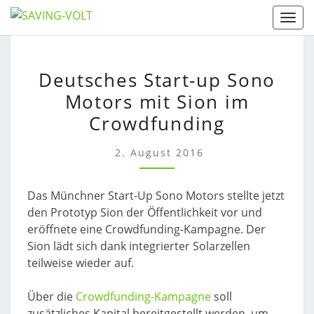
Skip
Togg
to
content
DEUTSCHES
Deutsches Start-up Sono
START-
Motors mit Sion im
UP
SONO
Crowdfunding
MOTORS
MIT
2. August 2016
SION
IM
Das Münchner Start-Up Sono Motors stellte jetzt
CROWDFUNDING
den Prototyp Sion der Öffentlichkeit vor und
eröffnete eine Crowdfunding-Kampagne. Der
Sion lädt sich dank integrierter Solarzellen
teilweise wieder auf.
Über die
Crowdfunding-Kampagne
soll
zusätzliches Kapital bereitgestellt werden, um