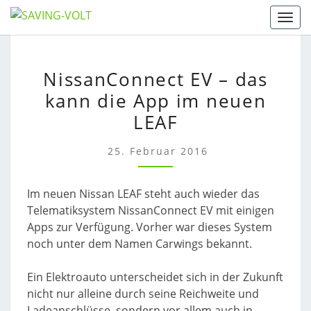
Skip
Togg
to
content
NISSANCONNECT
NissanConnect EV – das
EV
kann die App im neuen
–
DAS
LEAF
KANN
DIE
25. Februar 2016
APP
IM
Im neuen Nissan LEAF steht auch wieder das
NEUEN
Telematiksystem NissanConnect EV mit einigen
LEAF
Apps zur Verfügung. Vorher war dieses System
noch unter dem Namen Carwings bekannt.
Ein Elektroauto unterscheidet sich in der Zukunft
nicht nur alleine durch seine Reichweite und
Ladeanschlüsse, sondern vor allem auch in