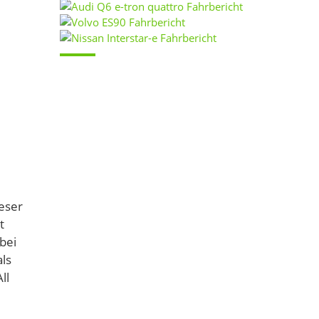
ieser
t
bei
als
ll