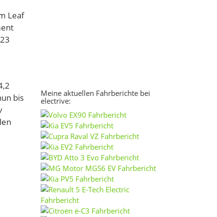
em Leaf
ment
123
4,2
Meine aktuellen Fahrberichte bei
nun bis
electrive:
v
len