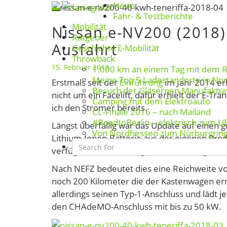
News
Skip
Toggle
Fahr- & Testberichte
to
Mobilität
Nissan e-NV200 (2018)
navigation
Nissan
content
Ratgeber
e-
Ausfahrt
Geschichte E-Mobilität
NV200
Throwback
(2018)
15. Februar 2018
1.000 km an einem Tag mit dem 
Meine Top 5 Ladestandorte in No
mit
Erstmals seit der
Einführung
im Jahr 2014 er
Besuch der Gläsernen Manufaktu
40-
nicht um ein Facelift, dafür erhielt der E-Tr
Camping mit dem Elektroauto
kWh-
ich den Stromer bereits.
CL-Finale 2016 – nach Mailand
Akku
#RoadtoBerlin – elektrisch zum U
Längst überfällig war das Update auf einen 
–
Von Nordhessen zum Nürburgrin
Lithium-Ionen-Batterie aus der eigenen Produ
Search
erste
verfügbar. Gut, bestätigt wurde dies eigentli
Icon
Ausfahrt
Nach NEFZ bedeutet dies eine Reichweite vo
noch 200 Kilometer die der Kastenwagen err
allerdings seinen Typ-1-Anschluss und lädt 
den CHAdeMO-Anschluss mit bis zu 50 kW.