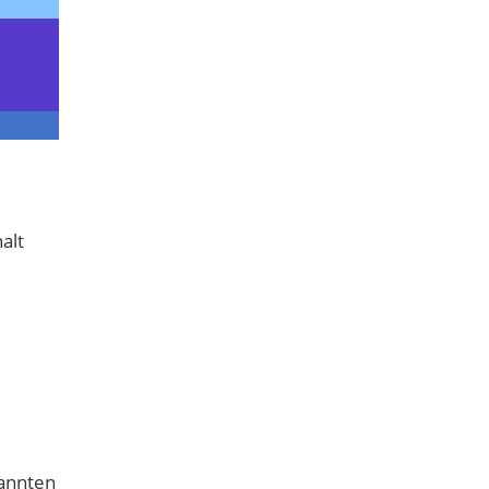
alt
nannten