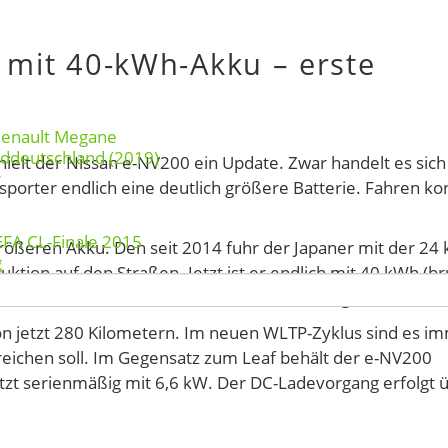
 mit 40-kWh-Akku – erste
Renault Megane
rddeutschland (2019)
hielt der Nissan e-NV200 ein Update. Zwar handelt es sich
r
ansporter endlich eine deutlich größere Batterie. Fahren k
EFA CL-Finale 2015
größeren Akku. Den seit 2014 fuhr der Japaner mit der 24
g
ktion auf den Straßen. Jetzt ist er endlich mit 40 kWh (br
ch bereits
im Oktober
bei einer Veranstaltung in Oslo.
n jetzt 280 Kilometern. Im neuen WLTP-Zyklus sind es i
eichen soll. Im Gegensatz zum Leaf behält der e-NV200
jetzt serienmäßig mit 6,6 kW. Der DC-Ladevorgang erfolgt 