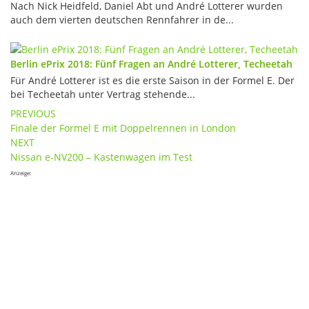
Nach Nick Heidfeld, Daniel Abt und André Lotterer wurden
auch dem vierten deutschen Rennfahrer in de...
Berlin ePrix 2018: Fünf Fragen an André Lotterer, Techeetah
Für André Lotterer ist es die erste Saison in der Formel E. Der
bei Techeetah unter Vertrag stehende...
Post
PREVIOUS
Finale der Formel E mit Doppelrennen in London
navigation
NEXT
Nissan e-NV200 – Kastenwagen im Test
Anzeige: