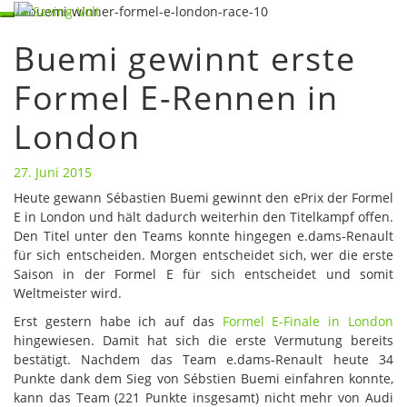
Skip
Toggle
to
navigation
Buemi gewinnt erste
content
Buemi
gewinnt
Formel E-Rennen in
erste
Formel
London
E-
Rennen
in
27. Juni 2015
London
Heute gewann Sébastien Buemi gewinnt den ePrix der Formel
E in London und hält dadurch weiterhin den Titelkampf offen.
Den Titel unter den Teams konnte hingegen e.dams-Renault
für sich entscheiden. Morgen entscheidet sich, wer die erste
Saison in der Formel E für sich entscheidet und somit
Weltmeister wird.
Erst gestern habe ich auf das
Formel E-Finale in London
hingewiesen. Damit hat sich die erste Vermutung bereits
bestätigt. Nachdem das Team e.dams-Renault heute 34
Punkte dank dem Sieg von Sébstien Buemi einfahren konnte,
kann das Team (221 Punkte insgesamt) nicht mehr von Audi