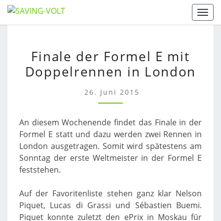
Skip
Togg
to
content
FINALE
Finale der Formel E mit
DER
Doppelrennen in London
FORMEL
E
MIT
26. Juni 2015
DOPPELRENNEN
IN
An diesem Wochenende findet das Finale in der
LONDON
Formel E statt und dazu werden zwei Rennen in
London ausgetragen. Somit wird spätestens am
Sonntag der erste Weltmeister in der Formel E
feststehen.
Auf der Favoritenliste stehen ganz klar Nelson
Piquet, Lucas di Grassi und Sébastien Buemi.
Piquet konnte zuletzt den ePrix in Moskau für