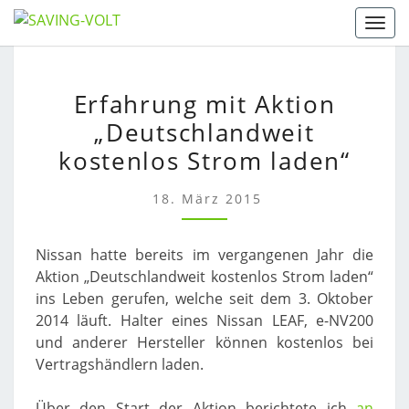
Skip
Togg
to
content
ERFAHRUNG
Erfahrung mit Aktion
MIT
„Deutschlandweit
AKTION
„DEUTSCHLANDWEIT
kostenlos Strom laden“
KOSTENLOS
STROM
18. März 2015
LADEN“
Nissan hatte bereits im vergangenen Jahr die
Aktion „Deutschlandweit kostenlos Strom laden“
ins Leben gerufen, welche seit dem 3. Oktober
2014 läuft. Halter eines Nissan LEAF, e-NV200
und anderer Hersteller können kostenlos bei
Vertragshändlern laden.
Über den Start der Aktion berichtete ich
an