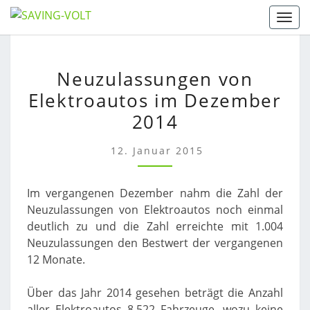
Skip
Togg
to
content
NEUZULASSUNGEN
Neuzulassungen von
VON
Elektroautos im Dezember
ELEKTROAUTOS
IM
2014
DEZEMBER
2014
12. Januar 2015
Im vergangenen Dezember nahm die Zahl der
Neuzulassungen von Elektroautos noch einmal
deutlich zu und die Zahl erreichte mit 1.004
Neuzulassungen den Bestwert der vergangenen
12 Monate.
Über das Jahr 2014 gesehen beträgt die Anzahl
aller Elektroautos 8.522 Fahrzeuge, wozu keine