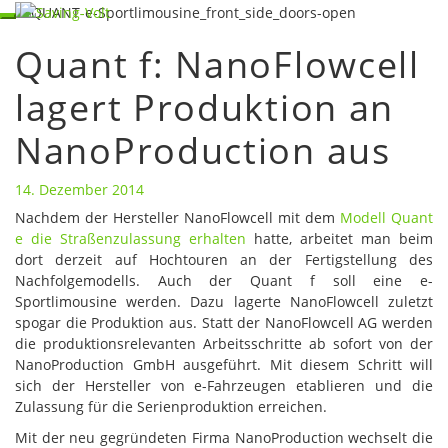
Skip
Toggle
to
navigation
Quant f: NanoFlowcell
content
Quant
f:
lagert Produktion an
NanoFlowcell
lagert
NanoProduction aus
Produktion
an
NanoProduction
14. Dezember 2014
aus
Nachdem der Hersteller NanoFlowcell mit dem
Modell Quant
e die Straßenzulassung erhalten
hatte, arbeitet man beim
dort derzeit auf Hochtouren an der Fertigstellung des
Nachfolgemodells. Auch der Quant f soll eine e-
Sportlimousine werden. Dazu lagerte NanoFlowcell zuletzt
spogar die Produktion aus. Statt der NanoFlowcell AG werden
die produktionsrelevanten Arbeitsschritte ab sofort von der
NanoProduction GmbH ausgeführt. Mit diesem Schritt will
sich der Hersteller von e-Fahrzeugen etablieren und die
Zulassung für die Serienproduktion erreichen.
Mit der neu gegründeten Firma NanoProduction wechselt die