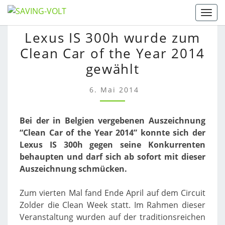
Skip
Togg
to
LEXUS
Lexus IS 300h wurde zum
content
IS
Clean Car of the Year 2014
300H
WURDE
gewählt
ZUM
CLEAN
6. Mai 2014
CAR
OF
Bei der in Belgien vergebenen Auszeichnung
THE
“Clean Car of the Year 2014” konnte sich der
YEAR
Lexus IS 300h gegen seine Konkurrenten
2014
behaupten und darf sich ab sofort mit dieser
GEWÄHLT
Auszeichnung schmücken.
Zum vierten Mal fand Ende April auf dem Circuit
Zolder die Clean Week statt. Im Rahmen dieser
Veranstaltung wurden auf der traditionsreichen