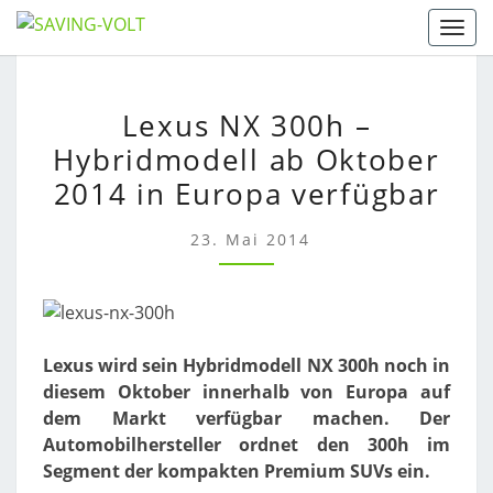
Skip
Togg
to
content
LEXUS
Lexus NX 300h –
NX
Hybridmodell ab Oktober
300H
–
2014 in Europa verfügbar
HYBRIDMODELL
AB
23. Mai 2014
OKTOBER
2014
IN
EUROPA
VERFÜGBAR
Lexus wird sein Hybridmodell NX 300h noch in
diesem Oktober innerhalb von Europa auf
dem Markt verfügbar machen. Der
Automobilhersteller ordnet den 300h im
Segment der kompakten Premium SUVs ein.