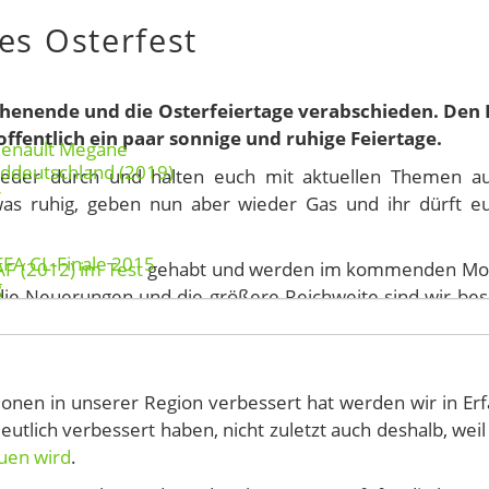
es Osterfest
chenende und die Osterfeiertage verabschieden. Den
ffentlich ein paar sonnige und ruhige Feiertage.
Renault Megane
rddeutschland (2019)
eder durch und halten euch mit aktuellen Themen a
r
as ruhig, geben nun aber wieder Gas und ihr dürft e
EFA CL-Finale 2015
AF (2012) im Test
gehabt und werden im kommenden Mon
g
die Neuerungen und die größere Reichweite sind wir be
tionen in unserer Region verbessert hat werden wir in Er
deutlich verbessert haben, nicht zuletzt auch deshalb, wei
uen wird
.