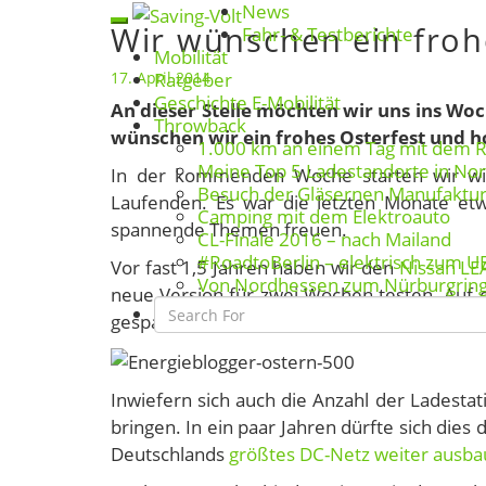
News
Skip
Wir wünschen ein froh
Toggle
Wir
Fahr- & Testberichte
to
Mobilität
navigation
wünschen
content
17. April 2014
Ratgeber
ein
Geschichte E-Mobilität
An dieser Stelle möchten wir uns ins Wo
frohes
Throwback
wünschen wir ein frohes Osterfest und ho
Osterfest
1.000 km an einem Tag mit dem 
Meine Top 5 Ladestandorte in No
In der kommenden Woche starten wir wi
Besuch der Gläsernen Manufaktu
Laufenden. Es war die letzten Monate etw
Camping mit dem Elektroauto
spannende Themen freuen.
CL-Finale 2016 – nach Mailand
#RoadtoBerlin – elektrisch zum U
Vor fast 1,5 Jahren haben wir den
Nissan LE
Von Nordhessen zum Nürburgrin
neue Version für zwei Wochen testen. Auf 
Search
gespannt.
Icon
Inwiefern sich auch die Anzahl der Ladesta
bringen. In ein paar Jahren dürfte sich dies 
Deutschlands
größtes DC-Netz weiter ausba