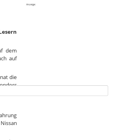
Anzeige:
 Lesern
uf dem
uch auf
at die
sonders
fahrung
l Nissan