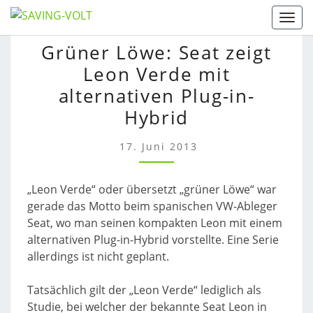
Skip
Togg
to
GRÜNER
Grüner Löwe: Seat zeigt
content
LÖWE:
Leon Verde mit
SEAT
ZEIGT
alternativen Plug-in-
LEON
Hybrid
VERDE
MIT
17. Juni 2013
ALTERNATIVEN
PLUG-
IN-
„Leon Verde“ oder übersetzt „grüner Löwe“ war
HYBRID
gerade das Motto beim spanischen VW-Ableger
Seat, wo man seinen kompakten Leon mit einem
alternativen Plug-in-Hybrid vorstellte. Eine Serie
allerdings ist nicht geplant.
Tatsächlich gilt der „Leon Verde“ lediglich als
Studie, bei welcher der bekannte Seat Leon in